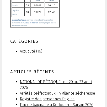
mer
mer
Matin
53
06h43
00h10
Après
53
19h22
12h46
midi
Marées Kerlouan
donné à titre indicatif d'après les
prévisions de
Aviabag Météorem
ne remplaçant pas les
documents officiels.
CATÉGORIES
Actualité
(16)
ARTICLES RÉCENTS
NATIONAL DE PÉTANQUE : du 20 au 23 août
2026
Arrêtés préfectoraux – Vigilance sécheresse
Registre des personnes fragiles
Eau de baignade à Kerlouan – Saison 2026