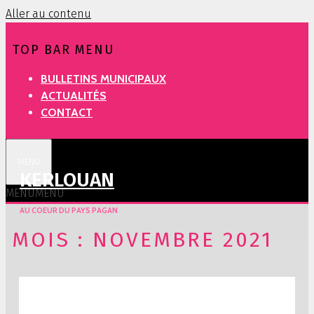
Aller au contenu
TOP BAR MENU
BULLETINS MUNICIPAUX
ACTUALITÉS
CONTACT
FACEBOOK
MENU
KERLOUAN
MENU
MENU
AU COEUR DU PAYS PAGAN
MOIS :
NOVEMBRE 2021