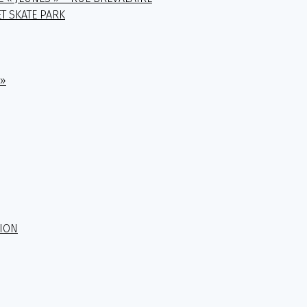
T SKATE PARK
 »
TION