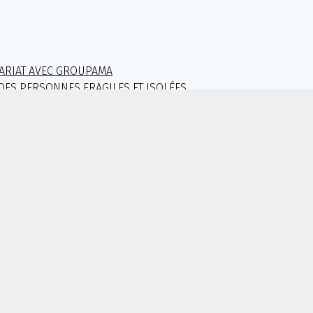
ARIAT AVEC GROUPAMA
DES PERSONNES FRAGILES ET ISOLÉES
CTOBRE 2024
AMEDI 25 MAI 2024 À 14H30
ION DU SERVICE TECHNIQUE
AGAN