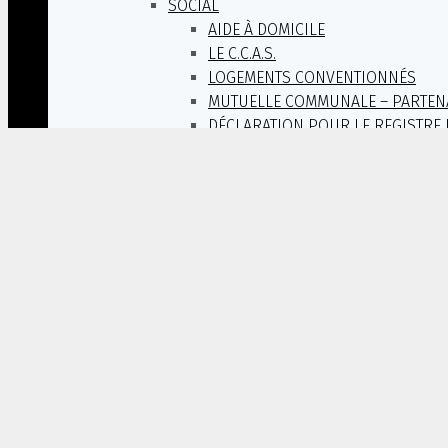
SOCIAL
AIDE À DOMICILE
LE C.C.A.S.
LOGEMENTS CONVENTIONNÉS
MUTUELLE COMMUNALE – PARTEN
DÉCLARATION POUR LE REGISTRE 
REPAS DES AINES : DIMANCHE 6 O
LOGEMENT SOCIAL
GOÛTER DE LA FÊTE DES MÈRES : S
URBANISME
SIGNALEMENT – DEMANDE D’INTERVENT
LES COMMERCES
E. LECLERC EXPRESS
LA BOULANGERIE « LE BORGNE »
LE NARVAL
LE COMPTOIR MALOK
ASSOCIATION DES MARAICHERS P
TAXI CALONNEC
AU JARDIN DE LÉZÉRIDER