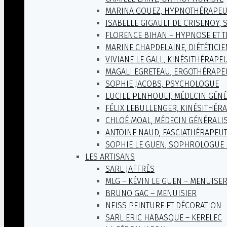
MARINA GOUEZ, HYPNOTHÉRAPEU
ISABELLE GIGAULT DE CRISENOY, 
FLORENCE BIHAN – HYPNOSE ET 
MARINE CHAPDELAINE, DIÉTÉTICI
VIVIANE LE GALL, KINÉSITHÉRAPE
MAGALI EGRETEAU, ERGOTHÉRAPE
SOPHIE JACOBS, PSYCHOLOGUE
LUCILE PENHOUET, MÉDECIN GÉNÉ
FÉLIX LEBULLENGER, KINÉSITHÉR
CHLOÉ MOAL, MÉDECIN GÉNÉRALI
ANTOINE NAUD, FASCIATHÉRAPEU
SOPHIE LE GUEN, SOPHROLOGUE 
LES ARTISANS
SARL JAFFRÈS
MLG – KÉVIN LE GUEN – MENUISE
BRUNO GAC – MENUISIER
NEISS PEINTURE ET DÉCORATION
SARL ERIC HABASQUE – KERELEC