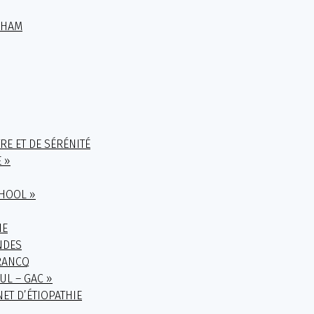
EHAM
RE ET DE SÉRÉNITÉ
 »
CHOOL »
NE
NDES
FRANCQ
UL – GAC »
ET D’ÉTIOPATHIE