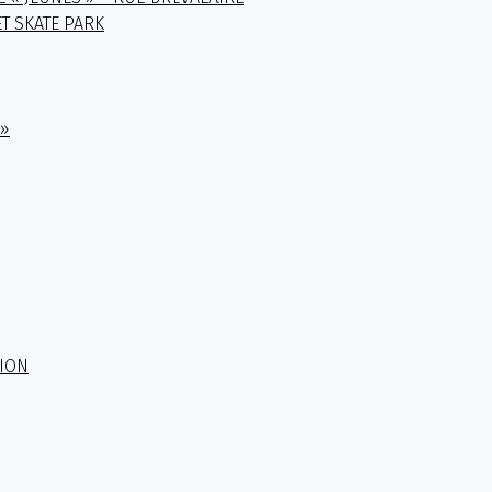
T SKATE PARK
 »
TION