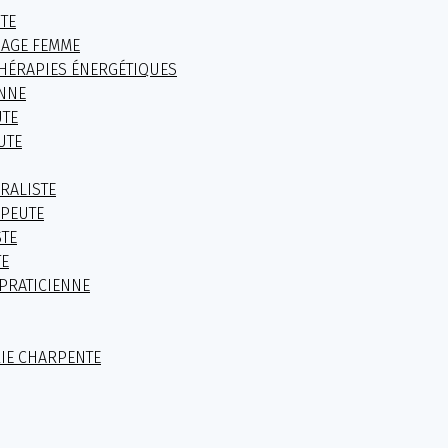
TE
SAGE FEMME
THÉRAPIES ÉNERGÉTIQUES
ENNE
UTE
UTE
RALISTE
APEUTE
STE
TE
PRATICIENNE
RIE CHARPENTE